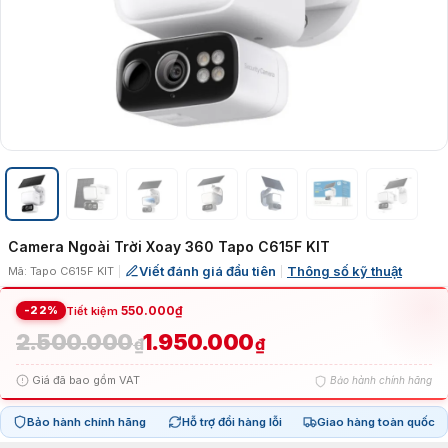
Camera Ngoài Trời Xoay 360 Tapo C615F KIT
Viết đánh giá đầu tiên
Thông số kỹ thuật
Mã: Tapo C615F KIT
|
|
-22%
550.000
₫
Tiết kiệm
2.500.000
1.950.000
Giá
Giá
₫
₫
Giá đã bao gồm VAT
Bảo hành chính hãng
gốc
hiện
Bảo hành chính hãng
Hỗ trợ đổi hàng lỗi
Giao hàng toàn quốc
là:
tại