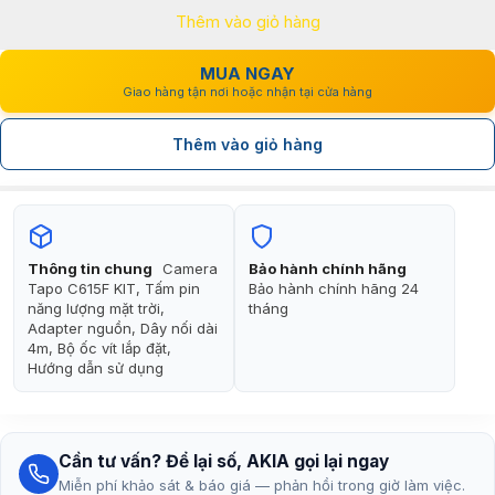
Thêm vào giỏ hàng
2.500.000₫.
là:
1.950.000₫.
MUA NGAY
Giao hàng tận nơi hoặc nhận tại cửa hàng
Thêm vào giỏ hàng
Thông tin chung
Camera
Bảo hành chính hãng
Tapo C615F KIT, Tấm pin
Bảo hành chính hãng 24
năng lượng mặt trời,
tháng
Adapter nguồn, Dây nối dài
4m, Bộ ốc vít lắp đặt,
Hướng dẫn sử dụng
Cần tư vấn? Để lại số, AKIA gọi lại ngay
Miễn phí khảo sát & báo giá — phản hồi trong giờ làm việc.