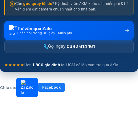
Cần
góc quay tối ưu
? Kỹ thuật viên AKIA khảo sát miễn phí & tư
vấn điểm đặt camera chuẩn nhất cho nhà bạn.
Tư vấn qua Zalo
Phản hồi trong 30 giây · Miễn phí
0342 614 161
Gọi ngay:
★★★★★
Hơn
1.800 gia đình
tại HCM đã lắp camera qua AKIA
Chia sẻ:
Zalo
Facebook
Hình ảnh 2K sắc nét cùng công nghệ AI thông minh
Camera ngoài trời xoay 360 Tapo C615F KIT
sở hữu độ phân giải 2K
3MP cho hình ảnh rõ nét cả ngày lẫn đêm. Công nghệ xử lý hình ảnh
giúp cải thiện độ sáng và chi tiết trong môi trường ánh sáng yếu.
Camera hỗ trợ chế độ hồng ngoại IR và ghi hình màu ban đêm.
Công nghệ AI thông minh giúp nhận diện chính xác người, thú y và