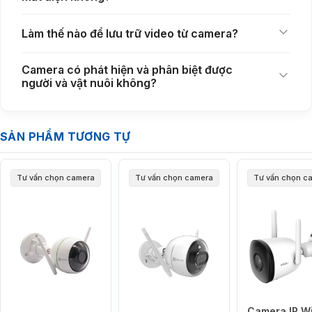
Làm thế nào để lưu trữ video từ camera?
Camera có phát hiện và phân biệt được
người và vật nuôi không?
Nhờ đèn điện tích hợp, camera hỗ trợ ghi hình màu ban đêm rõ nét
SẢN PHẨM TƯƠNG TỰ
hơn so với camera hồng ngoại thông thường. Không gian xung quanh
luôn đủ sáng để ghi lại hình ảnh chi tiết trong điều kiện thiếu sáng. Đây
là điểm nổi bật khi lựa chọn camera có đèn pha ngoài trời.
Tư vấn chọn camera
Tư vấn chọn camera
Tư vấn chọn c
Camera IP Wi