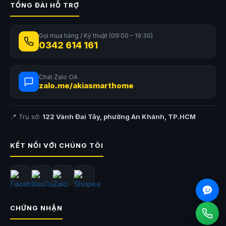
TỔNG ĐÀI HỖ TRỢ
Gọi mua hàng / Kỹ thuật (09:00 – 19:30)
0342 614 161
Bảng thông số kỹ thuật
Chat Zalo OA
zalo.me/akiasmarthome
Thông số
Chi
Độ phân giải
3MP (2K)
📍 Trụ sở:
122 Vành Đai Tây, phường An Khánh, TP.HCM
pha
800 lumen
, được điều chỉnh
KẾT NỐI VỚI CHÚNG TÔI
góc bến tàu
Xoay 360°
ngang, 130° dọc
Phát hiện AI
Người, thú y, phương tiện
Chuẩn chống nước
IP65
Lưu Đơn
Tối đa MicroSD 512GB, Cloud Tapo Care
CHỨNG NHẬN
Nguồn điện
Pin năng lượng mặt trời
, không dây