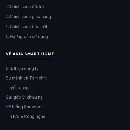
Camera chống nước ngoài trời hoạt động bền bỉ
Chính sách đổi trả
Camera ngoài trời Tapo C615F KIT
đạt chuẩn chống nước và chống
bụi IP65 giúp hoạt động ổn định trong nhiều điều kiện thời tiết. Camera
Chính sách giao hàng
phù hợp lắp đặt lâu dài ở khu vực ngoài trời mà vẫn đảm bảo độ bền
cao. Thiết bị cũng hỗ trợ lưu trữ qua
thẻ nhớ microSD
lên đến 512GB
Chính sách bảo mật
hoặc dịch vụ đám mây Tapo Care.
Hướng dẫn sử dụng
Thông qua ứng dụng
Tapo
, người dùng có thể xem trực tiếp, phát lại
video và tùy chỉnh toàn bộ camera cài đặt một cách dễ dàng. Camera
tương thích với Amazon Alexa và Google Home giúp điều khiển thuận
VỀ AKIA SMART HOME
tiện hơn trong hệ sinh thái nhà thông minh.
Giới thiệu công ty
Sứ mệnh và Tầm nhìn
Tuyển dụng
Gửi góp ý, khiếu nại
Hệ thống Showroom
Tin tức & Công nghệ