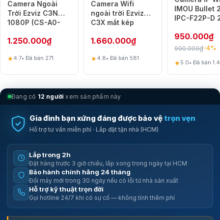
Camera Ngoài
Camera Wifi
IMOU Bullet 
Trời Ezviz C3N
ngoài trời Ezviz
IPC-F22P-D 
1080P (CS-A0-
C3X mắt kép
Ngoài trời (
3H2WFRL)
1080P (C3-
950.000
₫
FHD, Có Mic)
1.250.000
₫
1.660.000
₫
6B22WFR)
990.000
₫
-4%
★
★
4.7
• Đã bán 271
4.8
• Đã bán 581
★
5.0
• Đã bán 1.
Camera năng lượng mặt trời không dây dễ lắp đặt
Đang có
12 người
xem sản phẩm này
Camera sử dụng pin
kết nối tấm pin năng lượng mặt trời giúp hoạt
động ổn định mà không cần nguồn điện cố định. Chỉ cần khoảng 45
Gia đình bạn xứng đáng được bảo vệ
trọn vẹn
phút ánh nắng trực tiếp mỗi ngày là camera có thể duy trì hoạt động
Hỗ trợ tư vấn miễn phí · Lắp đặt tận nhà (HCM)
liên tục. Thiết kế này giúp người dùng tiết kiệm thời gian bảo trì và hạn
chế việc tháo pin gắn.
Lắp trong 2h
Pin đi kèm hỗ trợ điều chỉnh góc linh hoạt để hấp thụ hiệu quả sáng
Đặt hàng trước 3 giờ chiều, lắp xong trong ngày tại HCM
hơn. Người dùng có thể lắp camera ở nhiều không gian ngoài trời như
Bảo hành chính hãng 24 tháng
sân sau, cổng nhà hoặc cửa đi. Thiết kế không dây cũng giúp tổng thể
Đổi máy mới trong 30 ngày nếu có lỗi từ nhà sản xuất
gọn gàng và tăng tính thẩm mỹ.
Hỗ trợ kỹ thuật trọn đời
Gọi hotline 24/7 khi có sự cố — không tính thêm phí