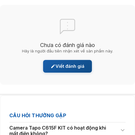
Camera có đèn pha 800 lumen hỗ trợ khảo sát ban
đêm
Chưa có đánh giá nào
Camera WiFi ngoài trời Tapo C615F KIT
được trang bị đèn pha thông
Hãy là người đầu tiên nhận xét về sản phẩm này.
minh có độ sáng lên tới 800 lumen. Đèn sẽ tự động kích hoạt khi phát
hiện chuyển động giúp tăng cường khả năng quan sát và cảnh báo kết
quả lạ hơn. Người dùng cũng có thể tùy chỉnh độ sáng và góc chiếu
Viết đánh giá
trực tiếp trên ứng dụng Tapo.
CÂU HỎI THƯỜNG GẶP
Camera Tapo C615F KIT có hoạt động khi
mất điện không?