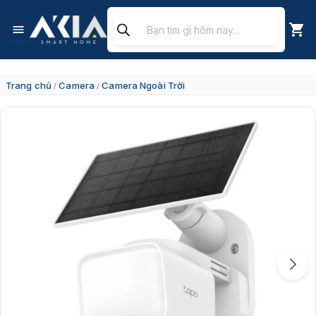
Chuyển
Tìm
đến
kiếm
nội
sản
dung
phẩm
Trang chủ
Camera
Camera Ngoài Trời
/
/