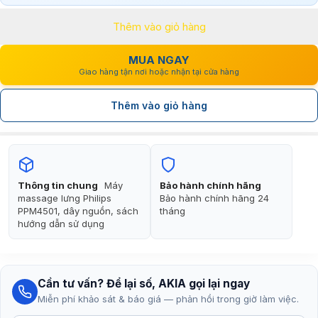
là:
tại
Thêm vào giỏ hàng
3.990.000₫.
là:
2.690.000₫.
MUA NGAY
Giao hàng tận nơi hoặc nhận tại cửa hàng
Thêm vào giỏ hàng
Thông tin chung
Máy
Bảo hành chính hãng
massage lưng Philips
Bảo hành chính hãng 24
PPM4501, dây nguồn, sách
tháng
hướng dẫn sử dụng
Cần tư vấn? Để lại số, AKIA gọi lại ngay
Miễn phí khảo sát & báo giá — phản hồi trong giờ làm việc.