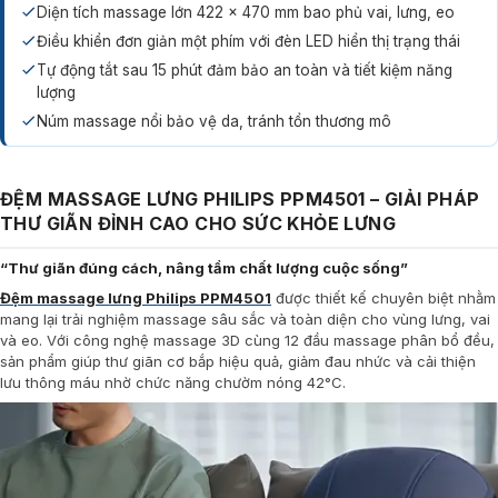
Diện tích massage lớn 422 x 470 mm bao phủ vai, lưng, eo
Điều khiển đơn giản một phím với đèn LED hiển thị trạng thái
Tự động tắt sau 15 phút đảm bảo an toàn và tiết kiệm năng
lượng
Núm massage nổi bảo vệ da, tránh tổn thương mô
ĐỆM MASSAGE LƯNG PHILIPS PPM4501 – GIẢI PHÁP
THƯ GIÃN ĐỈNH CAO CHO SỨC KHỎE LƯNG
“Thư giãn đúng cách, nâng tầm chất lượng cuộc sống”
Đệm massage lưng Philips PPM4501
được thiết kế chuyên biệt nhằm
mang lại trải nghiệm massage sâu sắc và toàn diện cho vùng lưng, vai
và eo. Với công nghệ massage 3D cùng 12 đầu massage phân bổ đều,
sản phẩm giúp thư giãn cơ bắp hiệu quả, giảm đau nhức và cải thiện
lưu thông máu nhờ chức năng chườm nóng 42°C.