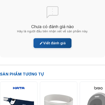
lactic, giảm mệt mỏi và đau nhức vùng lưng. Đây là ưu điểm độc quyền
giúp máy massage lưng
Philips PPM4501
vượt trội hơn so với các máy
massage cùng phân khúc.
Chưa có đánh giá nào
Hãy là người đầu tiên nhận xét về sản phẩm này.
Viết đánh giá
SẢN PHẨM TƯƠNG TỰ
Điều khiển đơn giản, an toàn và tiện lợi
Với thiết kế điều khiển một phím duy nhất và đèn LED hiển thị trạng