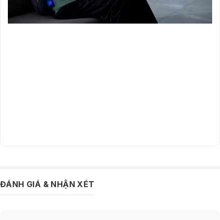
Chức năng chườm nóng tĩnh nhiệt 42°C thúc đẩy lưu
ĐÁNH GIÁ & NHẬN XÉT
thông máu
“Tăng cường hiệu quả massage, nâng cao sức khỏe cột sống”
Nhiệt độ ổn định 42°C kích thích tuần hoàn máu giúp giải phóng acid