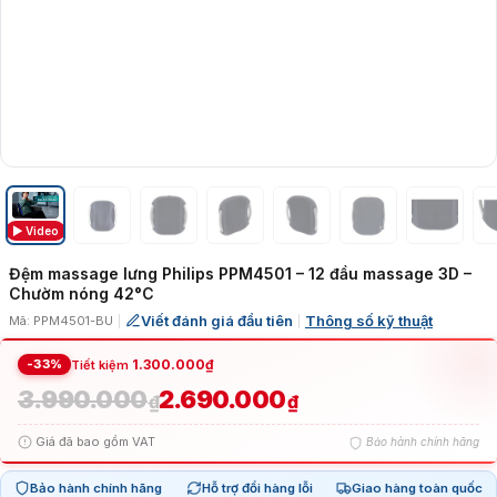
▶ Video
Đệm massage lưng Philips PPM4501 – 12 đầu massage 3D –
Chườm nóng 42°C
Viết đánh giá đầu tiên
Thông số kỹ thuật
Mã: PPM4501-BU
|
|
-33%
1.300.000
₫
Tiết kiệm
3.990.000
2.690.000
Giá
Giá
₫
₫
Giá đã bao gồm VAT
Bảo hành chính hãng
gốc
hiện
Bảo hành chính hãng
Hỗ trợ đổi hàng lỗi
Giao hàng toàn quốc