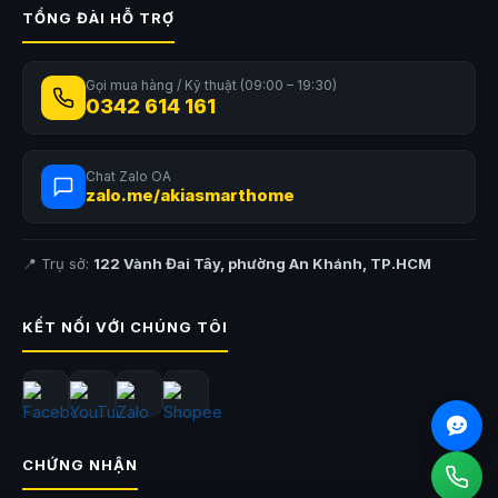
cảm giác khó chịu. Đây là ưu điểm phù hợp với những không gian cần
TỔNG ĐÀI HỖ TRỢ
sự yên tĩnh như phòng ngủ, phòng đọc sách hoặc khu vực làm việc cá
nhân.
Gọi mua hàng / Kỹ thuật (09:00 – 19:30)
0342 614 161
Chat Zalo OA
zalo.me/akiasmarthome
📍 Trụ sở:
122 Vành Đai Tây, phường An Khánh, TP.HCM
KẾT NỐI VỚI CHÚNG TÔI
CHỨNG NHẬN
Tích hợp đèn ngủ LED và khuếch tán tinh dầu tiện lợi