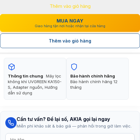
Thêm vào giỏ hàng
2.340.000₫.
là:
1.339.000₫.
MUA NGAY
Giao hàng tận nơi hoặc nhận tại cửa hàng
Thêm vào giỏ hàng
Thông tin chung
Máy lọc
Bảo hành chính hãng
không khí UVGREEN KA150-
Bảo hành chính hãng 12
S, Adapter nguồn, Hướng
tháng
dẫn sử dụng
Cần tư vấn? Để lại số, AKIA gọi lại ngay
Miễn phí khảo sát & báo giá — phản hồi trong giờ làm việc.