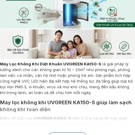
Máy Lọc Không Khí Diệt Khuẩn UVGREEN KA150-S
là giải pháp lý
tưởng dành cho các không gian từ 10 – 20m² như phòng ngủ, phòng
làm việc cá nhân, căn hộ nhỏ hoặc phòng trẻ em. Sản phẩm tích hợp
công nghệ UVC LED hiện đại kết hợp hệ thống lọc đa tầng giúp loại bỏ
bụi mịn PM0.3, vi khuẩn, virus và mùi khó chịu, mang đến bầu không
khí trong lành, an toàn và dễ chịu hơn mỗi ngày.
Máy lọc không khí UVGREEN KA150-S giúp làm sạch
không khí toàn diện
Điểm nổi bật của
UVGREEN KA150-S
nằm ở khả năng kết hợp giữa
công nghệ khử khuẩn bằng UVC LED và hệ thống lọc chất lượng cao.
Đây là một
máy làm sạch không khí
được thiết kế để xử lý đồng thời