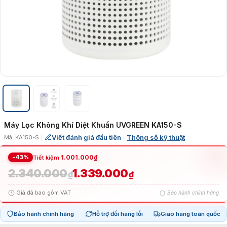
Máy Lọc Không Khí Diệt Khuẩn UVGREEN KA150-S
Viết đánh giá đầu tiên
Thông số kỹ thuật
Mã: KA150-S
|
|
-43%
1.001.000
₫
Tiết kiệm
2.340.000
1.339.000
Giá
Giá
₫
₫
Giá đã bao gồm VAT
Bảo hành chính hãng
gốc
hiện
Bảo hành chính hãng
Hỗ trợ đổi hàng lỗi
Giao hàng toàn quốc
là:
tại