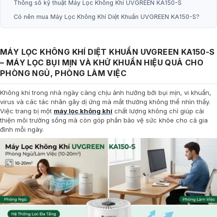
Thông số kỹ thuật Máy Lọc Không Khí UVGREEN KA150-S
Có nên mua Máy Lọc Không Khí Diệt Khuẩn UVGREEN KA150-S?
MÁY LỌC KHÔNG KHÍ DIỆT KHUẨN UVGREEN KA150-S
– MÁY LỌC BỤI MỊN VÀ KHỬ KHUẨN HIỆU QUẢ CHO
PHÒNG NGỦ, PHÒNG LÀM VIỆC
Không khí trong nhà ngày càng chịu ảnh hưởng bởi bụi mịn, vi khuẩn,
virus và các tác nhân gây dị ứng mà mắt thường không thể nhìn thấy.
Việc trang bị một
máy lọc không khí
chất lượng không chỉ giúp cải
thiện môi trường sống mà còn góp phần bảo vệ sức khỏe cho cả gia
đình mỗi ngày.