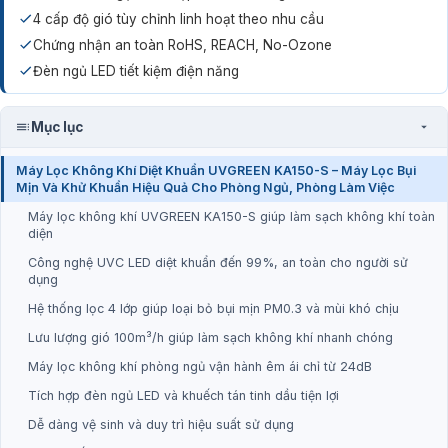
4 cấp độ gió tùy chỉnh linh hoạt theo nhu cầu
Chứng nhận an toàn RoHS, REACH, No-Ozone
Đèn ngủ LED tiết kiệm điện năng
Mục lục
Máy Lọc Không Khí Diệt Khuẩn UVGREEN KA150-S – Máy Lọc Bụi
Mịn Và Khử Khuẩn Hiệu Quả Cho Phòng Ngủ, Phòng Làm Việc
Máy lọc không khí UVGREEN KA150-S giúp làm sạch không khí toàn
diện
Công nghệ UVC LED diệt khuẩn đến 99%, an toàn cho người sử
dụng
Hệ thống lọc 4 lớp giúp loại bỏ bụi mịn PM0.3 và mùi khó chịu
Lưu lượng gió 100m³/h giúp làm sạch không khí nhanh chóng
Máy lọc không khí phòng ngủ vận hành êm ái chỉ từ 24dB
Tích hợp đèn ngủ LED và khuếch tán tinh dầu tiện lợi
Dễ dàng vệ sinh và duy trì hiệu suất sử dụng