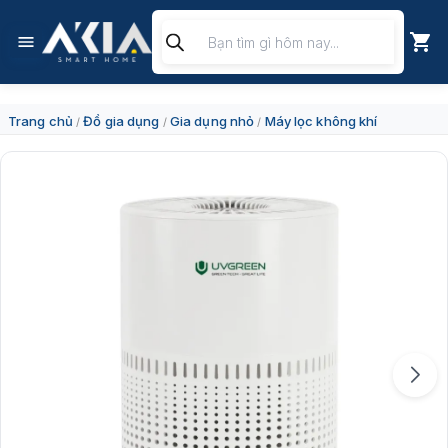
Chuyển
Tìm
đến
kiếm
nội
sản
dung
phẩm
Trang chủ
Đồ gia dụng
Gia dụng nhỏ
Máy lọc không khí
/
/
/