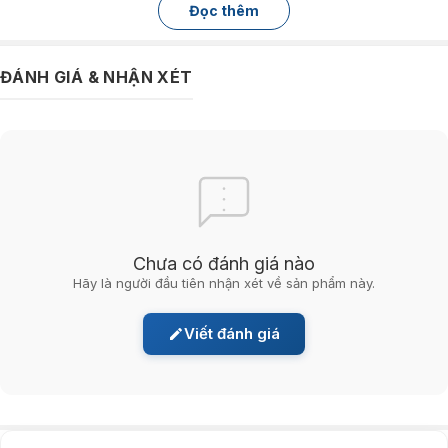
nhiều vấn đề thường gặp trong không gian sống như bụi mịn, vi khuẩn,
Đọc thêm
mùi hôi hay các tác nhân gây dị ứng.
Nhờ cấu trúc lọc khoa học, luồng không khí đi qua từng lớp xử lý trước
khi được trả lại môi trường. Điều này giúp không khí trong phòng luôn
ĐÁNH GIÁ & NHẬN XÉT
sạch hơn, giảm đáng kể các tác nhân ảnh hưởng đến hệ hô hấp, đặc
biệt phù hợp với gia đình có trẻ nhỏ hoặc người lớn tuổi.
Chưa có đánh giá nào
Hãy là người đầu tiên nhận xét về sản phẩm này.
Viết đánh giá