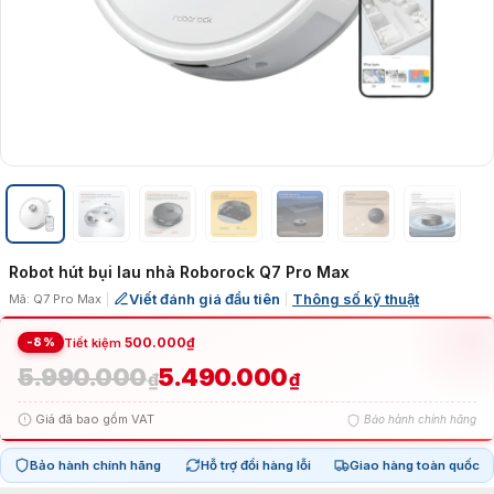
Robot hút bụi lau nhà Roborock Q7 Pro Max
Viết đánh giá đầu tiên
Thông số kỹ thuật
Mã: Q7 Pro Max
|
|
-8%
500.000
₫
Tiết kiệm
5.990.000
5.490.000
Giá
Giá
₫
₫
Giá đã bao gồm VAT
Bảo hành chính hãng
gốc
hiện
Bảo hành chính hãng
Hỗ trợ đổi hàng lỗi
Giao hàng toàn quốc
là:
tại