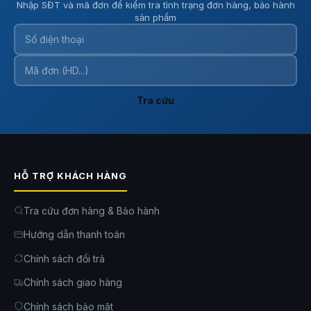
Nhập SĐT và mã đơn để kiểm tra tình trạng đơn hàng, bảo hành
sản phẩm
Tra cứu
Ứng dụng Roborock – điều khiển thông minh
HỖ TRỢ KHÁCH HÀNG
Tùy chỉnh dọn dẹp qua app dễ dàng: thiết lập khu vực, lập lịch, chọn
chế độ hút/lau. Tính năng làm sạch khu vực tức thời và chế độ lau
cường độ cao giúp xử lý vết bẩn khó chịu nhanh chóng.
Tra cứu đơn hàng & Bảo hành
Hướng dẫn thanh toán
Chính sách đổi trả
Chính sách giao hàng
Chính sách bảo mật