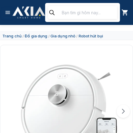
Chuyển
Tìm
đến
kiếm
nội
sản
dung
phẩm
Trang chủ
Đồ gia dụng
Gia dụng nhỏ
Robot hút bụi
/
/
/