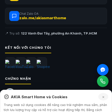
Lực hút tối đa
13.000Pa
Điều hướng
LiDAR PreciSense 360°
Chat Zalo OA
zalo.me/akiasmarthome
Chổi lông cao su chống rối kép Jaw
Chổi chính
Scrapers
📍 Trụ sở:
122 Vành Đai Tây, phường An Khánh, TP.HCM
Hệ thống lau
3 cấp độ điều chỉnh nước, giẻ lau tháo rời
Thời gian hoạt
150 phút
KẾT NỐI VỚI CHÚNG TÔI
động
Dung tích hộp bụi
400ml
Dung tích hộp nước
270ml
Điều khiển
App Roborock
CHỨNG NHẬN
Độ ồn
65dB
Kích thước
325×325×99 mm
×
AKIA Smart Home và Cookies
Trang web sử dụng cookies để nâng cao trải nghiệm mua sắm, phân
Lời kết
tích lưu lượng truy cập và hỗ trợ các hoạt động tiếp thị. Bằng cách