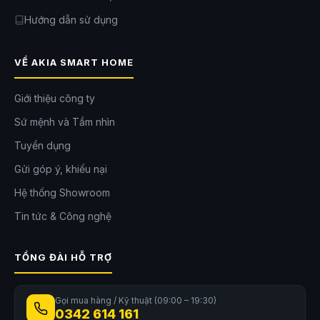
Hướng dẫn sử dụng
VỀ AKIA SMART HOME
Giới thiệu công ty
Sứ mệnh và Tầm nhìn
Tuyển dụng
Gửi góp ý, khiếu nại
Hệ thống Showroom
Tin tức & Công nghệ
Tham khảo thêm các
robot hút bụi
khác tại
AKIA Smart Home
để lựa
chọn phù hợp với nhu cầu gia đình bạn.
TỔNG ĐÀI HỖ TRỢ
Bảng thông số kỹ thuật chính
Gọi mua hàng / Kỹ thuật (09:00 – 19:30)
Thông số
Chi tiết
0342 614 161