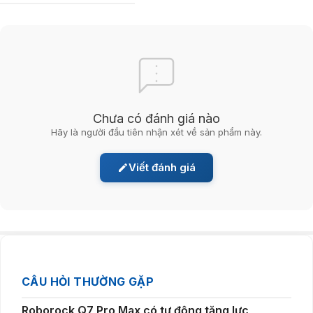
Chưa có đánh giá nào
Hãy là người đầu tiên nhận xét về sản phẩm này.
Viết đánh giá
Lau rung linh hoạt, sạch bóng từng centimet
Hệ thống lau với 3 mức điều chỉnh nước linh hoạt giữ áp lực nước ổn
định trên giẻ lau, giúp loại bỏ bụi bẩn và vết bẩn ướt hiệu quả mà
không gây ướt sàn quá mức. Giẻ lau tháo rời tiện lợi, phù hợp với nhu
cầu vệ sinh đa dạng.
CÂU HỎI THƯỜNG GẶP
Roborock Q7 Pro Max có tự động tăng lực