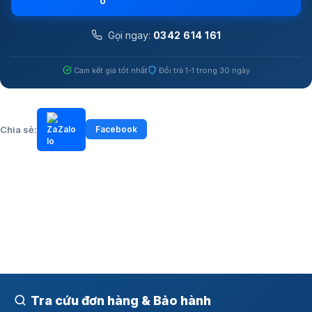
Gọi ngay:
0342 614 161
Cam kết giá tốt nhất
Đổi trả 1-1 trong 30 ngày
Chổi kép chống rối, vận hành bền bỉ
Chổi chính dạng răng lược kết hợp chổi cạnh chống rối giảm thiểu tình
trạng tóc và lông thú cưng quấn vào, duy trì hiệu suất hút ổn định và
Chia sẻ:
Zalo
Facebook
giảm công bảo trì.
Tra cứu đơn hàng & Bảo hành