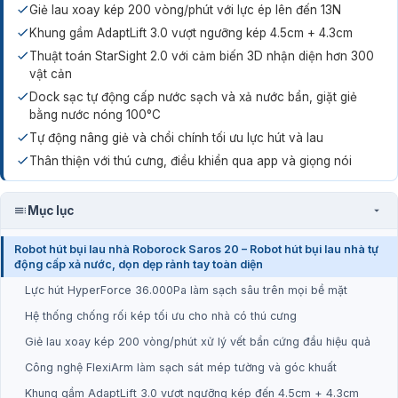
Giẻ lau xoay kép 200 vòng/phút với lực ép lên đến 13N
Khung gầm AdaptLift 3.0 vượt ngưỡng kép 4.5cm + 4.3cm
Thuật toán StarSight 2.0 với cảm biến 3D nhận diện hơn 300
vật cản
Dock sạc tự động cấp nước sạch và xả nước bẩn, giặt giẻ
bằng nước nóng 100°C
Tự động nâng giẻ và chổi chính tối ưu lực hút và lau
Thân thiện với thú cưng, điều khiển qua app và giọng nói
Mục lục
Robot hút bụi lau nhà Roborock Saros 20 – Robot hút bụi lau nhà tự
động cấp xả nước, dọn dẹp rảnh tay toàn diện
Lực hút HyperForce 36.000Pa làm sạch sâu trên mọi bề mặt
Hệ thống chống rối kép tối ưu cho nhà có thú cưng
Giẻ lau xoay kép 200 vòng/phút xử lý vết bẩn cứng đầu hiệu quả
Công nghệ FlexiArm làm sạch sát mép tường và góc khuất
Khung gầm AdaptLift 3.0 vượt ngưỡng kép đến 4.5cm + 4.3cm