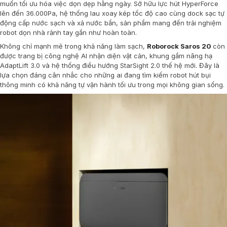
muốn tối ưu hóa việc dọn dẹp hằng ngày. Sở hữu lực hút HyperForce
lên đến 36.000Pa, hệ thống lau xoay kép tốc độ cao cùng dock sạc tự
động cấp nước sạch và xả nước bẩn, sản phẩm mang đến trải nghiệm
robot dọn nhà rảnh tay gần như hoàn toàn.
Không chỉ mạnh mẽ trong khả năng làm sạch,
Roborock Saros 20
còn
được trang bị công nghệ AI nhận diện vật cản, khung gầm nâng hạ
AdaptLift 3.0 và hệ thống điều hướng StarSight 2.0 thế hệ mới. Đây là
lựa chọn đáng cân nhắc cho những ai đang tìm kiếm robot hút bụi
thông minh có khả năng tự vận hành tối ưu trong mọi không gian sống.