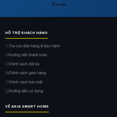
Tra cứu
Giẻ lau mở rộng kết hợp chổi cạnh FlexiArm giúp tăng phạm vi tiếp cận
tại những khu vực mà robot truyền thống thường bỏ sót. Các mép chân
tường, góc phòng hoặc khu vực quanh đồ nội thất đều được làm sạch
kỹ lưỡng hơn. Khả năng mở rộng linh hoạt này góp phần nâng cao độ
phủ làm sạch tổng thể, mang lại hiệu quả dọn dẹp đồng đều trong toàn
bộ ngôi nhà.
HỖ TRỢ KHÁCH HÀNG
Tra cứu đơn hàng & Bảo hành
Hướng dẫn thanh toán
Chính sách đổi trả
Chính sách giao hàng
Chính sách bảo mật
Hướng dẫn sử dụng
VỀ AKIA SMART HOME