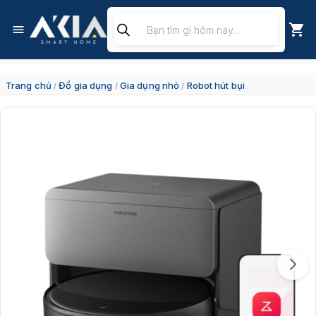
Chuyển
Tìm
đến
kiếm
nội
sản
dung
phẩm
Trang chủ
Đồ gia dụng
Gia dụng nhỏ
Robot hút bụi
/
/
/