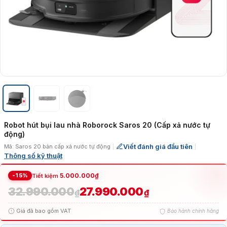
Robot hút bụi lau nhà Roborock Saros 20 (Cấp xả nước tự
động)
Viết đánh giá đầu tiên
Mã: Saros 20 bản cấp xả nước tự động
|
|
Thông số kỹ thuật
-15%
5.000.000
₫
Tiết kiệm
32.990.000
27.990.000
Giá
Giá
₫
₫
Giá đã bao gồm VAT
Bảo hành chính hãng
gốc
hiện