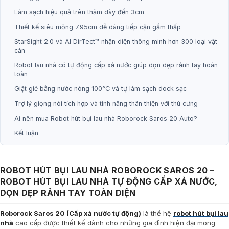
Làm sạch hiệu quả trên thảm dày đến 3cm
Thiết kế siêu mỏng 7.95cm dễ dàng tiếp cận gầm thấp
StarSight 2.0 và AI DirTect™ nhận diện thông minh hơn 300 loại vật
cản
Robot lau nhà có tự động cấp xả nước giúp dọn dẹp rảnh tay hoàn
toàn
Giặt giẻ bằng nước nóng 100°C và tự làm sạch dock sạc
Trợ lý giọng nói tích hợp và tính năng thân thiện với thú cưng
Ai nên mua Robot hút bụi lau nhà Roborock Saros 20 Auto?
Kết luận
ROBOT HÚT BỤI LAU NHÀ ROBOROCK SAROS 20 –
ROBOT HÚT BỤI LAU NHÀ TỰ ĐỘNG CẤP XẢ NƯỚC,
DỌN DẸP RẢNH TAY TOÀN DIỆN
Roborock Saros 20 (Cấp xả nước tự động)
là thế hệ
robot hút bụi lau
nhà
cao cấp được thiết kế dành cho những gia đình hiện đại mong