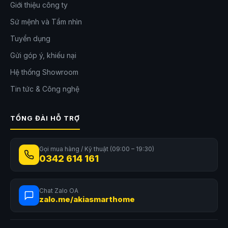
Giới thiệu công ty
Sứ mệnh và Tầm nhìn
Tuyển dụng
Gửi góp ý, khiếu nại
Hệ thống Showroom
Khung gầm AdaptLift 3.0 vượt ngưỡng kép đến
Tin tức & Công nghệ
4.5cm + 4.3cm
Roborock
Saros 20
sở hữu công nghệ khung gầm nâng hạ AdaptLift
3.0 tiên tiến. Robot có khả năng vượt qua ngưỡng kép lên tới 4.5cm +
TỔNG ĐÀI HỖ TRỢ
4.3cm, giúp di chuyển linh hoạt giữa các khu vực có độ cao khác
nhau.
Gọi mua hàng / Kỹ thuật (09:00 – 19:30)
Hệ thống thuật toán thông minh sẽ tự phân tích, ghi nhớ và lựa chọn
0342 614 161
phương án vượt chướng ngại hiệu quả nhất. Điều này giúp quá trình
làm sạch diễn ra liên tục mà không cần sự can thiệp của người dùng.
Chat Zalo OA
zalo.me/akiasmarthome