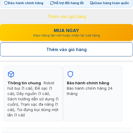
Bảo hành chính hãng
Hỗ trợ đổi hàng lỗi
Giao hàng toàn quốc
là:
tại
Thêm vào giỏ hàng
32.990.000₫.
là:
27.990.000₫.
MUA NGAY
Giao hàng tận nơi hoặc nhận tại cửa hàng
Thêm vào giỏ hàng
Thông tin chung
Robot
Bảo hành chính hãng
hút bụi (1 cái), Đế sạc (1
Bảo hành chính hãng 24
cái), Dây nguồn (1 cái),
tháng
Sách hướng dẫn sử dụng (1
cuốn), Trạm sạc đa năng (1
cái), Túi đựng bụi dùng một
lần (1 cái)