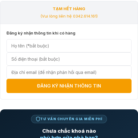
tân nhất hiện nay có thể nhận dạng chính xác dấu vân tay ở các tình
huống môi trường khác nhau chỉ mất vài giây là bạn có thể mở cửa
TẠM HẾT HÀNG
ngay lập tức.
(Vui lòng liên hệ 0342.614.161)
Sâu bên trong lõi khóa Xiaomi tích hợp các mô đun thông minh cùng
với 10 công nghệ an toàn giúp phát hiện và ngăn chặn các trường hợp
Đăng ký nhận thông tin khi có hàng
phá khóa hoặc cố ý đột nhập. Khi nhập mật khẩu nhập sai nhiều lần
hoặc dấu vân tay không nhận chính xác nhiều lần và có tác động đến
từ ngoại lực, hệ thống khóa sẽ tự động gửi cảnh báo về App cho người
dùng ngay lập tức.
MỞ KHÓA THÔNG QUA SMARTPHONE
Với
Mi Smart Door Lock,
chiếc điện thoại trên tay của bạn cũng chín
là chiếc khóa nhà của bạn, bạn có thể dễ dàng mở cửa thông qua
ĐĂNG KÝ NHẬN THÔNG TIN
công nghệ Bluetooth 5.0 hoặc mở khóa 1 chạm nếu thiết bị có tích hợp
NFC.
Trên ứng dụng
Mihome
khi cần mở khóa cho một người bạn hoặc mộ
vị khách ta có thể dễ dàng tạo mật khẩu tạm thời và tùy chỉnh thời gian
hiệu lực của mã khóa.
TƯ VẤN CHUYÊN GIA MIỄN PHÍ
Ngoài ra thông qua ứng dụng
Mihome
bạn có thể kiểm tra trạng thá
nhật ký ra vào nhà, cài đặt từ xa, thì bạn có thể liên kết với các sản
Chưa chắc khoá nào
phẩm thông minh khác thông qua Bluetooth và WIFI.
phù hợp cửa nhà bạn?