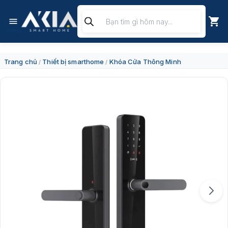
Chuyển
Tìm
đến
kiếm
nội
sản
dung
phẩm
Trang chủ
Thiết bị smarthome
Khóa Cửa Thông Minh
/
/