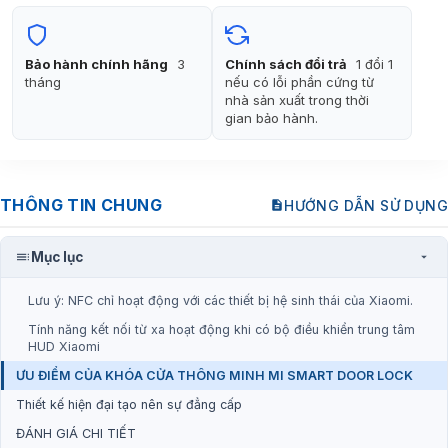
6.990.000₫.
là:
5.190.000₫.
Bảo hành chính hãng
3
Chính sách đổi trả
1 đổi 1
tháng
nếu có lỗi phần cứng từ
nhà sản xuất trong thời
gian bảo hành.
THÔNG TIN CHUNG
HƯỚNG DẪN SỬ DỤNG
Mục lục
Lưu ý: NFC chỉ hoạt động với các thiết bị hệ sinh thái của Xiaomi.
Tính năng kết nối từ xa hoạt động khi có bộ điều khiển trung tâm
HUD Xiaomi
ƯU ĐIỂM CỦA KHÓA CỬA THÔNG MINH MI SMART DOOR LOCK
Thiết kế hiện đại tạo nên sự đẳng cấp
ĐÁNH GIÁ CHI TIẾT