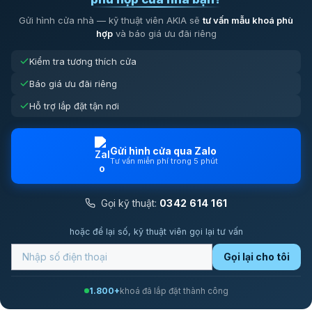
Gửi hình cửa nhà — kỹ thuật viên AKIA sẽ
tư vấn mẫu khoá phù
LÕI KHÓA CLASS C
hợp
và báo giá ưu đãi riêng
Mi Smart Door Lock
với hàng tá trang bị công nghệ tiên tiến nhiề
Kiểm tra tương thích cửa
cách mở khóa tối tân : Mã số, Vân tay, Ứng dụng trên SmartPhone
nhưng Xiaomi vẫn trang bị cho sản phẩm ổ khóa truyền thống sử dụng
Báo giá ưu đãi riêng
trong trường hợp khẩn cấp với Lõi khóa cao cấp Class C mang lại độ
bảo mật cao nhất.
Hỗ trợ lắp đặt tận nơi
Gửi hình cửa qua Zalo
Tư vấn miễn phí trong 5 phút
Gọi kỹ thuật:
0342 614 161
hoặc để lại số, kỹ thuật viên gọi lại tư vấn
Gọi lại cho tôi
1.800+
khoá đã lắp đặt thành công