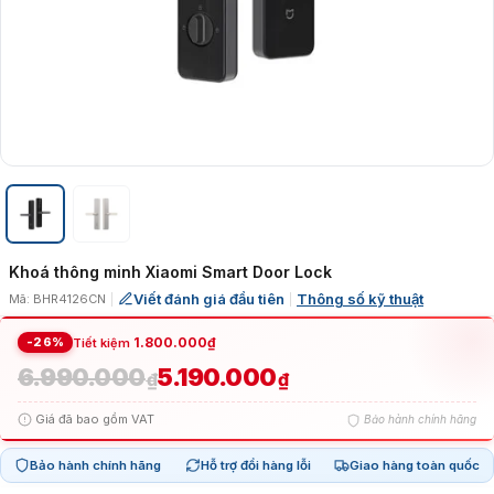
Khoá thông minh Xiaomi Smart Door Lock
Viết đánh giá đầu tiên
Thông số kỹ thuật
Mã: BHR4126CN
|
|
-26%
1.800.000
₫
Tiết kiệm
6.990.000
5.190.000
Giá
Giá
₫
₫
Giá đã bao gồm VAT
Bảo hành chính hãng
gốc
hiện
Bảo hành chính hãng
Hỗ trợ đổi hàng lỗi
Giao hàng toàn quốc
là:
tại