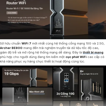
Sở hữu chuẩn
WiFi 7
mới nhất cùng hệ thống cổng mạng 10G và 2.5G,
Archer BE800
mang đến trải nghiệm truyền tải dữ liệu tốc độ cao,
giảm độ trễ và mở rộng hệ thống mạng dễ dàng. Đây là
thiết bị mạng
phù hợp cho người dùng đang tìm kiếm một
cục phát WiFi
cao cấp có
khả năng phục vụ hàng chục thiết bị hoạt động cùng lúc.