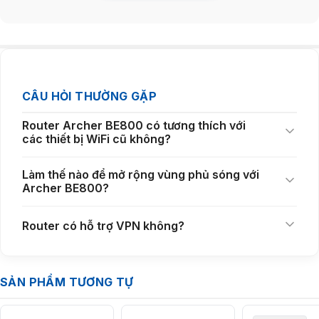
Tốc Độ WiFi 7 BE19000 Lên Đến 19 Gbps Cho Mọi
Nhu Cầu Kết Nối
CÂU HỎI THƯỜNG GẶP
Điểm nổi bật của
bộ phát WiFi
TP-Link
Archer BE800
nằm ở tổng tốc
độ truyền tải lên đến
19 Gbps
, đáp ứng hoàn hảo các tác vụ yêu cầu
Router Archer BE800 có tương thích với
băng thông lớn như xem video 8K, livestream chất lượng cao, chơi
các thiết bị WiFi cũ không?
game AR/VR hay truyền tải dữ liệu dung lượng lớn.
6 GHz: 11520 Mbps
Làm thế nào để mở rộng vùng phủ sóng với
5 GHz: 5760 Mbps
Archer BE800?
2.4 GHz: 1376 Mbps
Router có hỗ trợ VPN không?
Ba băng tần hoạt động song song giúp
thiết bị chia sẻ WiFi
phân phối
lưu lượng hiệu quả, giảm hiện tượng nghẽn mạng và mang lại trải
nghiệm ổn định cho cả gia đình hoặc văn phòng nhiều người dùng.
SẢN PHẨM TƯƠNG TỰ