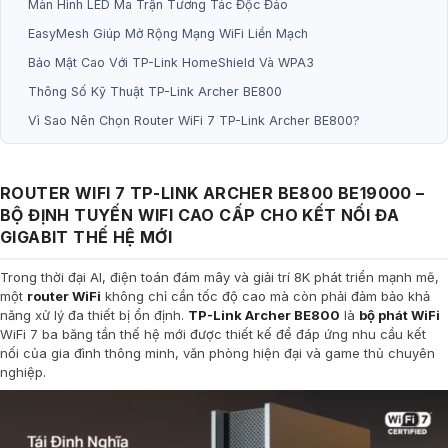
Màn Hình LED Ma Trận Tương Tác Độc Đáo
EasyMesh Giúp Mở Rộng Mạng WiFi Liền Mạch
Bảo Mật Cao Với TP-Link HomeShield Và WPA3
Thông Số Kỹ Thuật TP-Link Archer BE800
Vì Sao Nên Chọn Router WiFi 7 TP-Link Archer BE800?
ROUTER WIFI 7 TP-LINK ARCHER BE800 BE19000 –
BỘ ĐỊNH TUYẾN WIFI CAO CẤP CHO KẾT NỐI ĐA
GIGABIT THẾ HỆ MỚI
Trong thời đại AI, điện toán đám mây và giải trí 8K phát triển mạnh mẽ,
một
router WiFi
không chỉ cần tốc độ cao mà còn phải đảm bảo khả
năng xử lý đa thiết bị ổn định.
TP-Link Archer BE800
là
bộ phát WiFi
WiFi 7 ba băng tần thế hệ mới được thiết kế để đáp ứng nhu cầu kết
nối của gia đình thông minh, văn phòng hiện đại và game thủ chuyên
nghiệp.