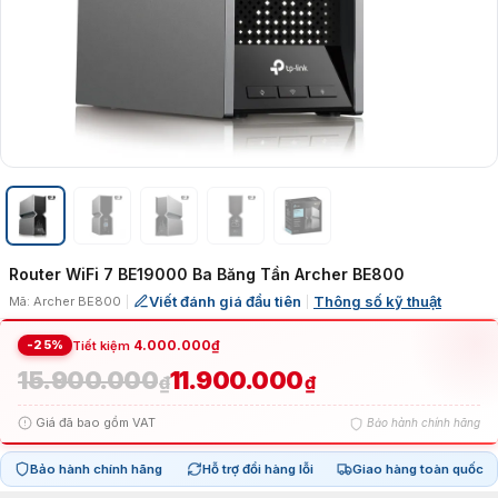
Router WiFi 7 BE19000 Ba Băng Tần Archer BE800
Viết đánh giá đầu tiên
Thông số kỹ thuật
Mã: Archer BE800
|
|
-25%
4.000.000
₫
Tiết kiệm
15.900.000
11.900.000
Giá
Giá
₫
₫
Giá đã bao gồm VAT
Bảo hành chính hãng
gốc
hiện
Bảo hành chính hãng
Hỗ trợ đổi hàng lỗi
Giao hàng toàn quốc
là:
tại