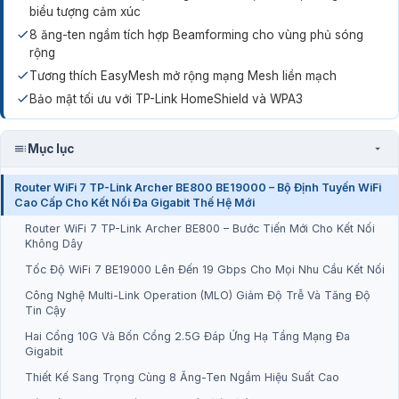
biểu tượng cảm xúc
8 ăng-ten ngầm tích hợp Beamforming cho vùng phủ sóng
rộng
Tương thích EasyMesh mở rộng mạng Mesh liền mạch
Bảo mật tối ưu với TP-Link HomeShield và WPA3
Mục lục
Router WiFi 7 TP-Link Archer BE800 BE19000 – Bộ Định Tuyến WiFi
Cao Cấp Cho Kết Nối Đa Gigabit Thế Hệ Mới
Router WiFi 7 TP-Link Archer BE800 – Bước Tiến Mới Cho Kết Nối
Không Dây
Tốc Độ WiFi 7 BE19000 Lên Đến 19 Gbps Cho Mọi Nhu Cầu Kết Nối
Công Nghệ Multi-Link Operation (MLO) Giảm Độ Trễ Và Tăng Độ
Tin Cậy
Hai Cổng 10G Và Bốn Cổng 2.5G Đáp Ứng Hạ Tầng Mạng Đa
Gigabit
Thiết Kế Sang Trọng Cùng 8 Ăng-Ten Ngầm Hiệu Suất Cao