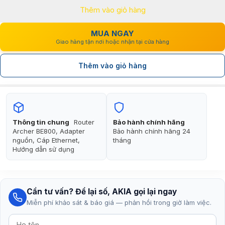
Thêm vào giỏ hàng
15.900.000₫.
là:
11.900.000₫.
MUA NGAY
Giao hàng tận nơi hoặc nhận tại cửa hàng
Thêm vào giỏ hàng
Thông tin chung
Router
Bảo hành chính hãng
Archer BE800, Adapter
Bảo hành chính hãng 24
nguồn, Cáp Ethernet,
tháng
Hướng dẫn sử dụng
Cần tư vấn? Để lại số, AKIA gọi lại ngay
Miễn phí khảo sát & báo giá — phản hồi trong giờ làm việc.