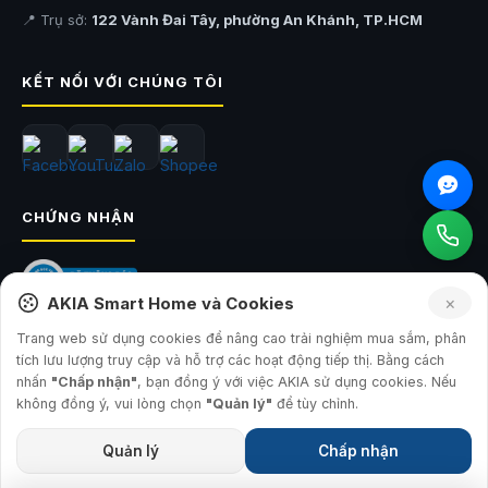
📍 Trụ sở:
122 Vành Đai Tây, phường An Khánh, TP.HCM
KẾT NỐI VỚI CHÚNG TÔI
CHỨNG NHẬN
EasyMesh Giúp Mở Rộng Mạng WiFi Liền Mạch
Khi cần mở rộng vùng phủ sóng, Archer BE800 tương thích chuẩn
EasyMesh
, cho phép kết nối với các thiết bị hỗ trợ để tạo thành hệ
×
AKIA Smart Home và Cookies
thống Mesh thống nhất.
Trang web sử dụng cookies để nâng cao trải nghiệm mua sắm, phân
Người dùng có thể di chuyển giữa các khu vực trong nhà mà không
tích lưu lượng truy cập và hỗ trợ các hoạt động tiếp thị. Bằng cách
cần chuyển đổi mạng thủ công, đảm bảo tín hiệu luôn mạnh và ổn định
© 2026
AKIA Smart Home
— Công ty TNHH Sản Xuất và Đầu Tư AKIA
cho học tập, làm việc cũng như giải trí.
nhấn
"Chấp nhận"
, bạn đồng ý với việc AKIA sử dụng cookies. Nếu
GPKD: 0315793560 · Sở KH&ĐT TP.HCM · 17.07.2019
không đồng ý, vui lòng chọn
"Quản lý"
để tùy chỉnh.
Quản lý
Chấp nhận
Tùy chỉnh phân quyền Cookie