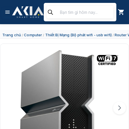
Chuyển
Tìm
đến
kiếm
nội
sản
dung
phẩm
Trang chủ
Computer
Thiết Bị Mạng (Bộ phát wifi - usb wifi)
Router 
/
/
/