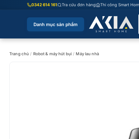
Chuyển
0342 614 161
Tra cứu đơn hàng
Thi công Smart Ho
đến
nội
Danh mục sản phẩm
dung
Trang chủ
/
Robot & máy hút bụi
/
Máy lau nhà