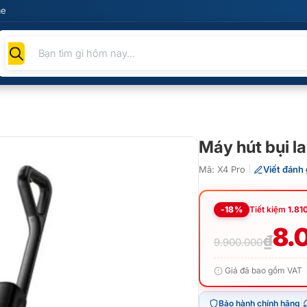
me
Tìm
kiếm
sản
phẩm
Máy hút bụi l
Mã: X4 Pro
|
Viết đánh 
-18%
Tiết kiệm
1.81
Giá
Giá
8.
₫
9.900.000
gốc
hiện
Giá đã bao gồm VAT
là:
tại
Bảo hành chính hãng
|