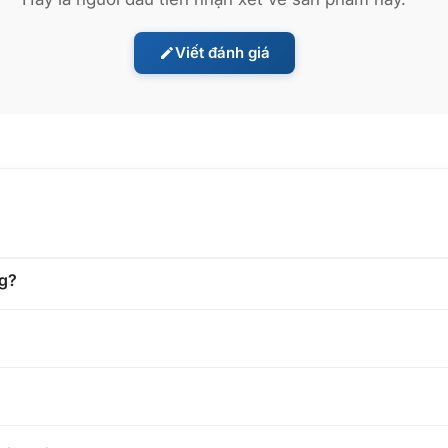
háp truyền thống,
Mova X4 Pro
xử lý đồng thời bụi khô, bụi mịn, 
 vẫn đảm bảo hiệu quả làm sạch tối ưu, phù hợp với nhịp sống bậ
Viết đánh giá
ế nhiều thiết bị riêng biệt thì
X4 Pro
là lựa chọn đáng cân nhắc. 
í đầu tư.
ng?