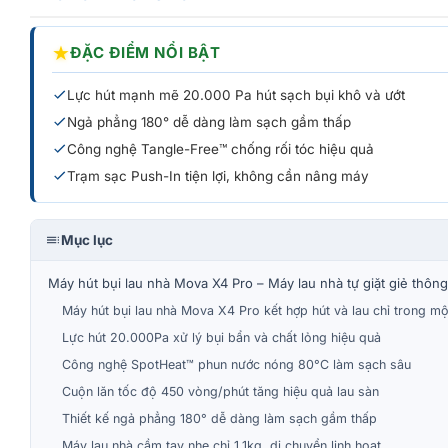
★
ĐẶC ĐIỂM NỔI BẬT
Lực hút mạnh mẽ 20.000 Pa hút sạch bụi khô và ướt
Ngả phẳng 180° dễ dàng làm sạch gầm thấp
Công nghệ Tangle-Free™ chống rối tóc hiệu quả
Trạm sạc Push-In tiện lợi, không cần nâng máy
Mục lục
Máy hút bụi lau nhà Mova X4 Pro – Máy lau nhà tự giặt giẻ thôn
Máy hút bụi lau nhà Mova X4 Pro kết hợp hút và lau chỉ trong mộ
Lực hút 20.000Pa xử lý bụi bẩn và chất lỏng hiệu quả
Công nghệ SpotHeat™ phun nước nóng 80°C làm sạch sâu
Cuộn lăn tốc độ 450 vòng/phút tăng hiệu quả lau sàn
Thiết kế ngả phẳng 180° dễ dàng làm sạch gầm thấp
Máy lau nhà cầm tay nhẹ chỉ 1.1kg, di chuyển linh hoạt