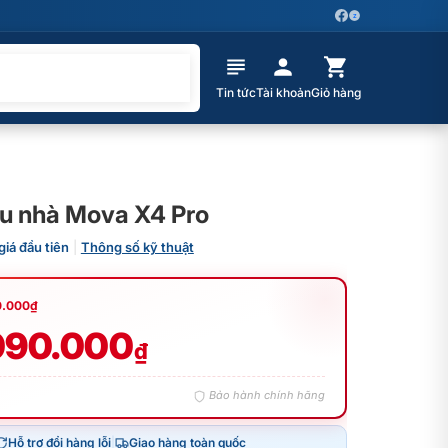
Z
Tin tức
Tài khoản
Giỏ hàng
au nhà Mova X4 Pro
giá đầu tiên
|
Thông số kỹ thuật
0.000
₫
090.000
₫
Bảo hành chính hãng
Hỗ trợ đổi hàng lỗi
|
Giao hàng toàn quốc