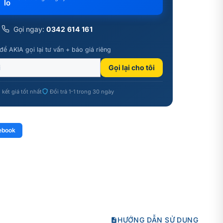
Gọi ngay:
0342 614 161
để AKIA gọi lại tư vấn + báo giá riêng
Gọi lại cho tôi
kết giá tốt nhất
Đổi trả 1-1 trong 30 ngày
ebook
HƯỚNG DẪN SỬ DỤNG