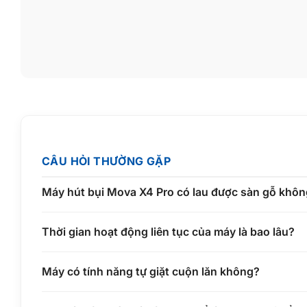
Không cần phải hút bụi trước rồi mới lau sàn như phương p
minh giúp người dùng hoàn thành việc vệ sinh nhanh hơn mà
Nếu đang tìm kiếm một
máy hút bụi Mova
có khả năng thay th
máy lau nhà tự giặt giẻ giúp tối ưu diện tích lưu trữ và chi ph
CÂU HỎI THƯỜNG GẶP
Máy hút bụi Mova X4 Pro có lau được sàn gỗ khô
Thời gian hoạt động liên tục của máy là bao lâu?
Máy có tính năng tự giặt cuộn lăn không?