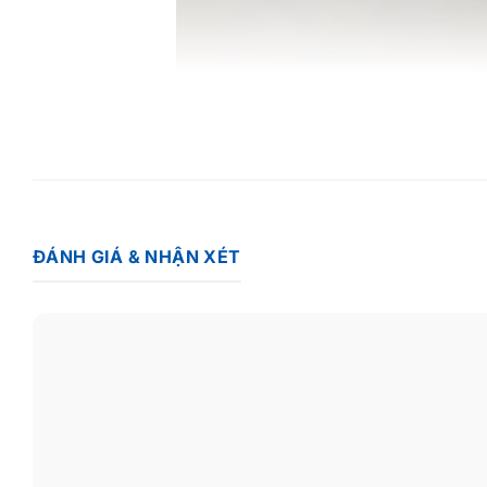
ĐÁNH GIÁ & NHẬN XÉT
Máy hút bụi lau nhà Mova X4 Pro kết hợp hút và lau