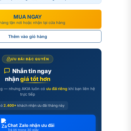
00₫.
00₫.
MUA NGAY
hàng tận nơi hoặc nhận tại cửa hàng
Thêm vào giỏ hàng
ƯU ĐÃI ĐẶC QUYỀN
Nhắn tin ngay
nhận
giá tốt hơn
ãng — nhưng AKIA luôn có
ưu đãi riêng
khi bạn liên hệ
trực tiếp
có
2.400+
khách nhận ưu đãi tháng này
Chat Zalo nhận ưu đãi
Trả lời trong 30 giây