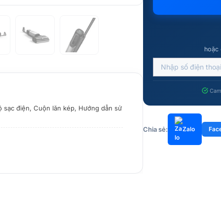
hoặc 
Cam 
ộ sạc điện, Cuộn lăn kép, Hướng dẫn sử
Chia sẻ:
Zalo
Fac