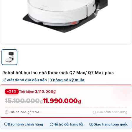
Robot hút bụi lau nhà Roborock Q7 Max/ Q7 Max plus
Viết đánh giá đầu tiên
Thông số kỹ thuật
|
-21%
3.110.000
₫
Tiết kiệm
15.100.000
11.990.000
Giá
Giá
₫
₫
Giá đã bao gồm VAT
Bảo hành chính hãng
gốc
hiện
Bảo hành chính hãng
Hỗ trợ đổi hàng lỗi
Giao hàng toàn quốc
là:
tại