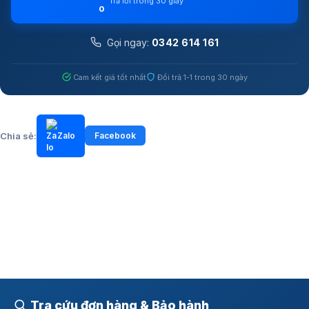
Trả lời trong 30 giây
Gọi ngay:
0342 614 161
Cam kết giá tốt nhất
Đổi trả 1-1 trong 30 ngày
Chia sẻ:
Zalo
Facebook
Tra cứu đơn hàng & Bảo hành