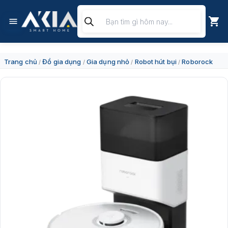
Chuyển
Tìm
đến
kiếm
nội
sản
dung
phẩm
Trang chủ
Đồ gia dụng
Gia dụng nhỏ
Robot hút bụi
Roborock
/
/
/
/