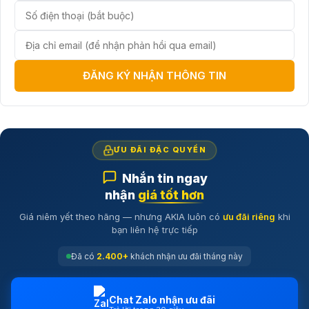
đáng tin cậy và chất lượng sản phẩm.
Chất lượng sản phẩm:
Robot hút
bụi Roborock Q7 Max/ Q7 Max plus
là một sản phẩm chất lượng cao
với nhiều tính năng đáng kinh ngạc. Cửa hàng Akia Smart Home cam
kết cung cấp sản phẩm chính hãng và đảm bảo sự hài lòng của khách
hàng.
Dịch vụ hậu mãi:
AKIA Smart Home
cung cấp dịch vụ hậu mãi
ĐĂNG KÝ NHẬN THÔNG TIN
xuất sắc, bao gồm bảo hành sản ph
ƯU ĐÃI ĐẶC QUYỀN
Nhắn tin ngay
nhận
giá tốt hơn
Giá niêm yết theo hãng — nhưng AKIA luôn có
ưu đãi riêng
khi
bạn liên hệ trực tiếp
Đã có
2.400+
khách nhận ưu đãi tháng này
Chat Zalo nhận ưu đãi