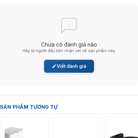
đến 300 mét vuông trên một lần sạc duy nhất. Cho dù bạn có căn hộ
nhỏ hay ngôi nhà rộng lớn,
Robot hút bụi lau nhà Roborock Q7 Max/
Q7 Max plus
có đủ sức để làm sạch mọi thứ. Nói lời tạm biệt việc sạc
thường xuyên và chào đón sự dừng đột ngột trong quá trình lau dọn.
Dung tích hộp nước 350ml
Đối với những ngôi nhà có sàn cứng, việc lau sàn là một phần
Chưa có đánh giá nào
quan trọng trong quá trình làm sạch.
Robot hút bụi lau nhà
Hãy là người đầu tiên nhận xét về sản phẩm này.
Roborock Q7 Max/ Q7 Max plus
đi kèm với một thùng nước rộng
rãi dung tích 350ml, cho phép nó lau sạch các khu vực lớn mà
không cần phải nạp nước thường xuyên. Điều này có nghĩa là bạn
Viết đánh giá
có thể tin tưởng nó sẽ vừa hút bụi vừa lau sạch sàn mà không bỏ
sót bất kỳ việc gì.
Tính năng lập tường ảo
Có lo ngại rằng robot hút bụi sẽ tiến vào các khu vực mà nó không
SẢN PHẨM TƯƠNG TỰ
nên? Tính năng tường ảo của
Q7 Max/ Q7 Max plus
giải quyết vấn đề
đó. Bạn có thể tạo ra rào ảo bằng cách sử dụng điện thoại di động của
bạn, ngăn robot tiến vào các khu vực cụ thể, chẳng hạn như các khu
vực có thảm mỏng hoặc các phòng có đồ fragile.
Phân chia 4 bản đồ 3D thông minh