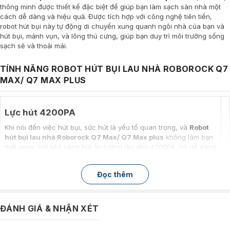
thông minh được thiết kế đặc biệt để giúp bạn làm sạch sàn nhà một
cách dễ dàng và hiệu quả. Được tích hợp với công nghệ tiên tiến,
robot hút bụi này tự động di chuyển xung quanh ngôi nhà của bạn và
hút bụi, mảnh vụn, và lông thú cưng, giúp bạn duy trì môi trường sống
sạch sẽ và thoải mái.
TÍNH NĂNG ROBOT HÚT BỤI LAU NHÀ ROBOROCK Q7
MAX/ Q7 MAX PLUS
Lực hút 4200PA
Khi nói đến việc hút bụi, sức hút là yếu tố quan trọng, và
Robot
hút bụi lau nhà Roborock Q7 Max/ Q7 Max plus
không làm bạn
thất vọng. Với khả năng hút ấn tượng lên đến 4200PA, nó dễ dàng
nâng bất kỳ bụi bẩn, mảnh vụn và thậm chí lông thú cưng từ sàn
nhà của bạn. Sức mạnh này đảm bảo rằng không có hạt bụi nào
Đọc thêm
bị bỏ sót, để lại sàn nhà của bạn sạch sẽ hoàn hảo.
Thời lượng pin cho phép hút liên tục 300m2
ĐÁNH GIÁ & NHẬN XÉT
Với viên pin có dung lượng cao, robot hút bụi này có thể lau dọn lên