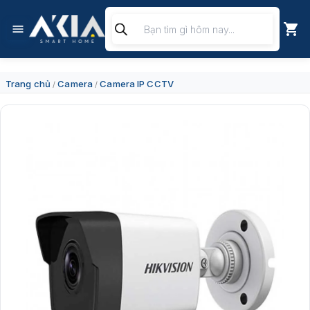
Chuyển
Tìm
đến
kiếm
nội
sản
dung
phẩm
Trang chủ
Camera
Camera IP CCTV
/
/