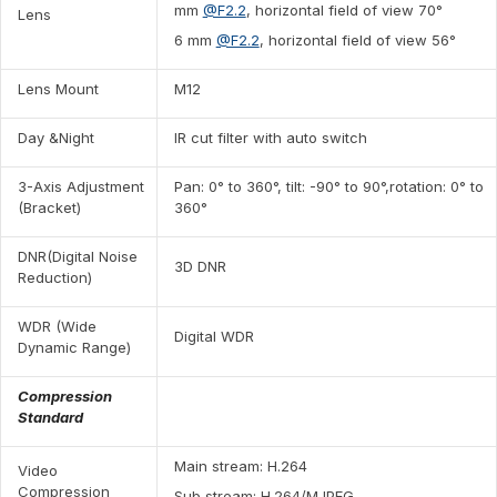
mm
@F2.2
, horizontal field of view 70°
Lens
6 mm
@F2.2
, horizontal field of view 56°
Lens Mount
M12
Day &Night
IR cut filter with auto switch
3-Axis Adjustment
Pan: 0° to 360°, tilt: -90° to 90°,rotation: 0° to
(Bracket)
360°
DNR(Digital Noise
3D DNR
Reduction)
WDR (Wide
Digital WDR
Dynamic Range)
C
o
m
pression
Standard
Main stream: H.264
Video
Compression
Sub stream: H.264/MJPEG