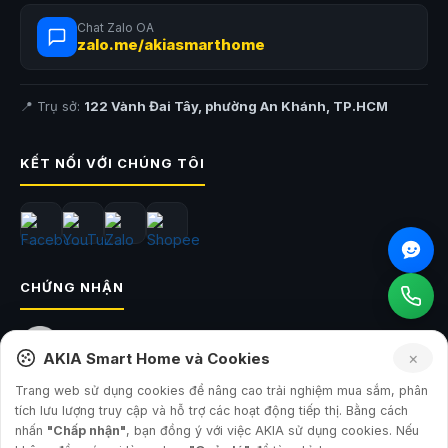
Chat Zalo OA
zalo.me/akiasmarthome
📍 Trụ sở:
122 Vành Đai Tây, phường An Khánh, TP.HCM
KẾT NỐI VỚI CHÚNG TÔI
CHỨNG NHẬN
×
AKIA Smart Home và Cookies
Trang web sử dụng cookies để nâng cao trải nghiệm mua sắm, phân
tích lưu lượng truy cập và hỗ trợ các hoạt động tiếp thị. Bằng cách
nhấn
"Chấp nhận"
, bạn đồng ý với việc AKIA sử dụng cookies. Nếu
© 2026
AKIA Smart Home
— Công ty TNHH Sản Xuất và Đầu Tư AKIA