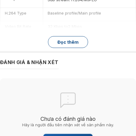
H.264 Type
Baseline profile/Main profile
Video Bit Rate
32 Kbps to2 Mbps
I
m
age
Đọc thêm
Max. Resolution
1280 × 720
ĐÁNH GIÁ & NHẬN XÉT
Main Stream
50Hz: 25fps@(1280 × 720)
Max. Frame Rate
60Hz: 30fps@(1280 × 720)
50Hz: 25fps@( 640 × 480, 352 × 288,320 ×
Sub-stream
240)
Max. Frame Rate
60Hz: 30fps@( 640 × 480, 352 × 240,320 ×
240)
Chưa có đánh giá nào
Brightness, saturation, contrast, sharpness
Hãy là người đầu tiên nhận xét về sản phẩm này.
Image Settings
are adjustable via web browser or client
software