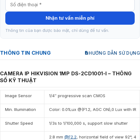
Nhận tư vấn miễn phí
Thông tin của bạn được bảo mật, chỉ dùng để tư vấn.
THÔNG TIN CHUNG
HƯỚNG DẪN SỬ DỤNG
CAMERA IP HIKVISION 1MP DS-2CD1001-I – THÔNG
SỐ KỸ THUẬT
Image Sensor
1/4″ progressive scan CMOS
Min. Illumination
Color: 0.01Lux @(F1.2, AGC ON),0 Lux with IR
Shutter Speed
1/3s to 1/100,000 s, support slow shutter
2.8 mm
@F2.2
, horizontal field of view 92°, 4