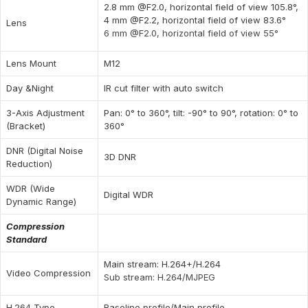
2.8 mm @F2.0, horizontal field of view 105.8°,
4 mm @F2.2, horizontal field of view 83.6°
Lens
6 mm @F2.0, horizontal field of view 55°
Lens Mount
M12
Day &Night
IR cut filter with auto switch
3-Axis Adjustment
Pan: 0° to 360°, tilt: -90° to 90°, rotation: 0° to
(Bracket)
360°
DNR (Digital Noise
3D DNR
Reduction)
WDR (Wide
Digital WDR
Dynamic Range)
Compression
Standard
Main stream: H.264+/H.264
Video Compression
Sub stream: H.264/MJPEG
H.264 Type
Baseline profile/Main profile