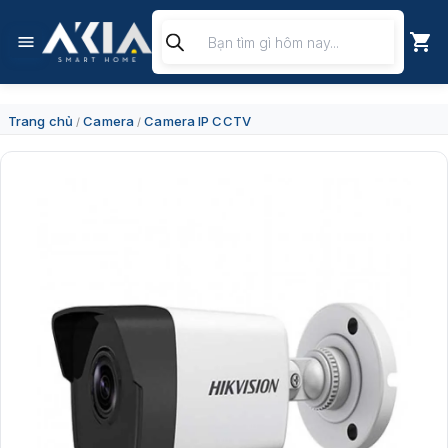
Chuyển
Tìm
đến
kiếm
nội
sản
dung
phẩm
Trang chủ
Camera
Camera IP CCTV
/
/